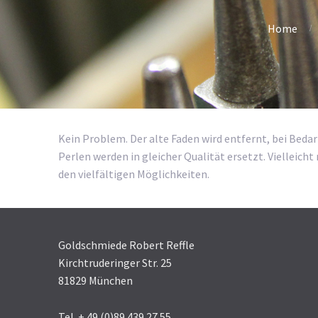
Home
Kein Problem. Der alte Faden wird entfernt, bei Bedar
Perlen werden in gleicher Qualität ersetzt. Vielleich
den vielfältigen Möglichkeiten.
Goldschmiede Robert Reffle
Kirchtruderinger Str. 25
81829 München
Tel. + 49 (0)89 439 27 55