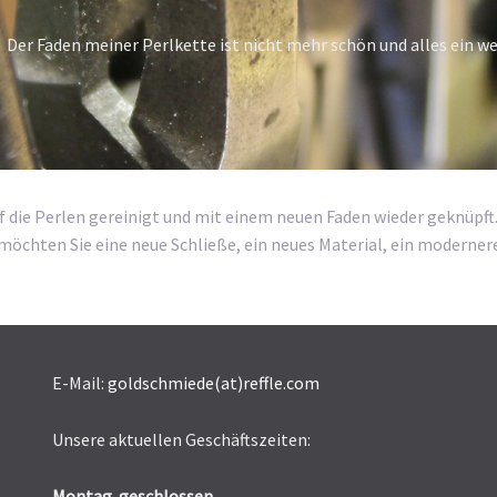
Der Faden meiner Perlkette ist nicht mehr schön und alles ein we
f die Perlen gereinigt und mit einem neuen Faden wieder geknüpft. 
t möchten Sie eine neue Schließe, ein neues Material, ein moderne
E-Mail:
goldschmiede(at)reffle.com
Unsere aktuellen Geschäftszeiten:
Montag geschlossen